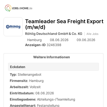
Accessibility
Anzeige
zur
Benut
Modus
aktivieren
Me
schalten
Suche
zur
Teamleader Sea Freight Export
öff
von
Navigation
(m/w/d)
zum
mobilem
Röhlig Deutschland GmbH & Co. KG
Inhalt
Alle Jobs
Endgerät
Hamburg
08.06.2026
09.06.2026
aus
Anzeigen-ID
3246398
Weitere Informationen
Eckdaten
Typ:
Stellenangebot
Firmensitz:
Hamburg
Arbeitszeit:
Vollzeit
Eintrittsdatum:
08.06.2026
Einstiegsebene:
Abteilungs-/Teamleitung
Angestelltenart:
Festanstellung