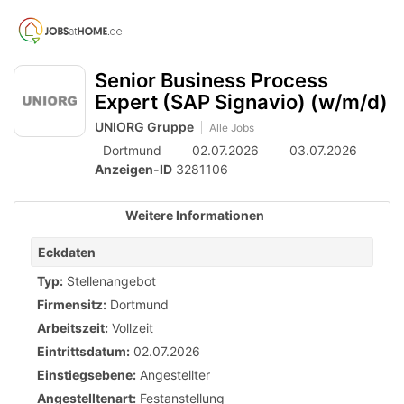
Accessibility
Anzeige
zur
Benut
Modus
aktivieren
Me
schalten
Suche
zur
Senior Business Process
öff
von
Navigation
Expert (SAP Signavio) (w/m/d)
zum
mobilem
UNIORG Gruppe
Inhalt
Alle Jobs
Endgerät
Dortmund
02.07.2026
03.07.2026
aus
Anzeigen-ID
3281106
Weitere Informationen
Eckdaten
Typ:
Stellenangebot
Firmensitz:
Dortmund
Arbeitszeit:
Vollzeit
Eintrittsdatum:
02.07.2026
Einstiegsebene:
Angestellter
Angestelltenart:
Festanstellung