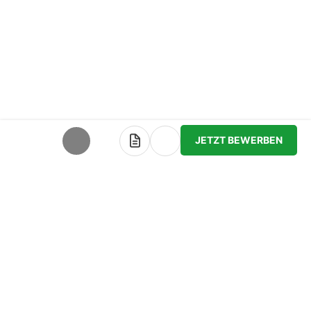
JETZT BEWERBEN
teilen
Bewerbersuche leicht gemacht
Nach Ihrer Registrierung als Arbeitgeber können
Sie Ihre Anzeige mit wenig Aufwand selbst
erstellen und veröffentlichen. So finden geeignete
Bewerber*innen Ihr Stellenangebot und Sie