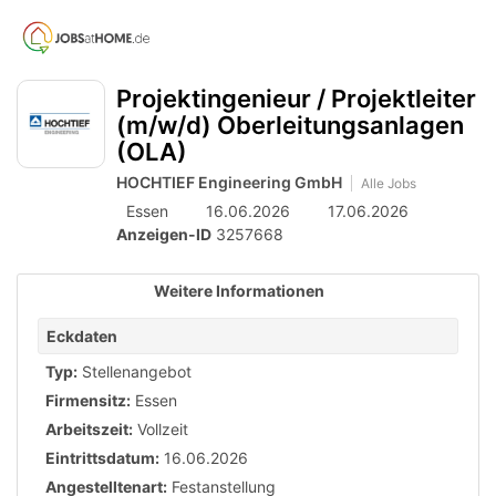
Accessibility
Anzeige
zur
Benut
Modus
aktivieren
Me
schalten
Suche
zur
Projektingenieur / Projektleiter
öff
von
Navigation
(m/w/d) Oberleitungsanlagen
zum
mobilem
(OLA)
Inhalt
Endgerät
HOCHTIEF Engineering GmbH
Alle Jobs
aus
Essen
16.06.2026
17.06.2026
Anzeigen-ID
3257668
Weitere Informationen
Eckdaten
Typ:
Stellenangebot
Firmensitz:
Essen
Arbeitszeit:
Vollzeit
Eintrittsdatum:
16.06.2026
Angestelltenart:
Festanstellung