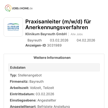
Accessibility
Anzeige
zur
Benut
Modus
aktivieren
Me
schalten
Suche
zur
Praxisanleiter (m/w/d) für
öff
von
Navigation
Anerkennungsverfahren
zum
mobilem
Klinikum Bayreuth GmbH
Inhalt
Alle Jobs
Endgerät
Bayreuth
03.02.2026
04.02.2026
aus
Anzeigen-ID
3031989
Weitere Informationen
Eckdaten
Typ:
Stellenangebot
Firmensitz:
Bayreuth
Arbeitszeit:
Vollzeit
,
Teilzeit
Eintrittsdatum:
03.02.2026
Einstiegsebene:
Angestellter
Angestelltenart:
Befristete Anstellung