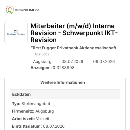
Accessibility
Anzeige
zur
Benut
Modus
aktivieren
Me
schalten
Suche
zur
Mitarbeiter (m/w/d) Interne
öff
von
Navigation
Revision - Schwerpunkt IKT-
zum
mobilem
Revision
Inhalt
Endgerät
Fürst Fugger Privatbank Aktiengesellschaft
aus
Alle Jobs
Augsburg
08.07.2026
09.07.2026
Anzeigen-ID
3288808
Weitere Informationen
Eckdaten
Typ:
Stellenangebot
Firmensitz:
Augsburg
Arbeitszeit:
Vollzeit
Eintrittsdatum:
08.07.2026