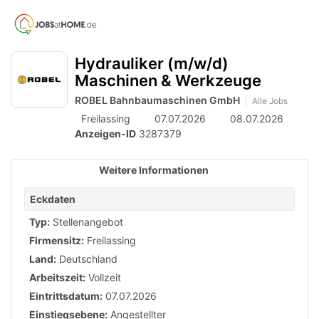
Accessibility
Anzeige
zur
Benut
Modus
aktivieren
Me
schalten
Suche
zur
Hydrauliker (m/w/d)
öff
von
Navigation
Maschinen & Werkzeuge
zum
mobilem
ROBEL Bahnbaumaschinen GmbH
Inhalt
Alle Jobs
Endgerät
Freilassing
07.07.2026
08.07.2026
aus
Anzeigen-ID
3287379
Weitere Informationen
Eckdaten
Typ:
Stellenangebot
Firmensitz:
Freilassing
Land:
Deutschland
Arbeitszeit:
Vollzeit
Eintrittsdatum:
07.07.2026
Einstiegsebene:
Angestellter