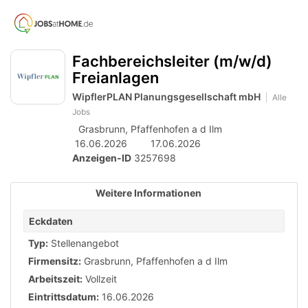
Accessibility
Anzeige
zur
Benut
Modus
aktivieren
Me
schalten
Suche
zur
Fachbereichsleiter (m/w/d)
öff
von
Navigation
Freianlagen
zum
mobilem
WipflerPLAN Planungsgesellschaft mbH
Inhalt
Alle
Endgerät
Jobs
aus
Grasbrunn, Pfaffenhofen a d Ilm
16.06.2026
17.06.2026
Anzeigen-ID
3257698
Weitere Informationen
Eckdaten
Typ:
Stellenangebot
Firmensitz:
Grasbrunn, Pfaffenhofen a d Ilm
Arbeitszeit:
Vollzeit
Eintrittsdatum:
16.06.2026