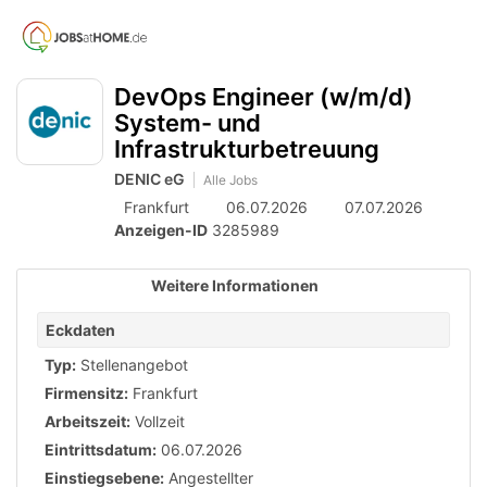
Accessibility
Anzeige
zur
Benut
Modus
aktivieren
Me
schalten
Suche
zur
DevOps Engineer (w/m/d)
öff
von
Navigation
System- und
zum
mobilem
Infrastrukturbetreuung
Inhalt
Endgerät
DENIC eG
Alle Jobs
aus
Frankfurt
06.07.2026
07.07.2026
Anzeigen-ID
3285989
Weitere Informationen
Eckdaten
Typ:
Stellenangebot
Firmensitz:
Frankfurt
Arbeitszeit:
Vollzeit
Eintrittsdatum:
06.07.2026
Einstiegsebene:
Angestellter