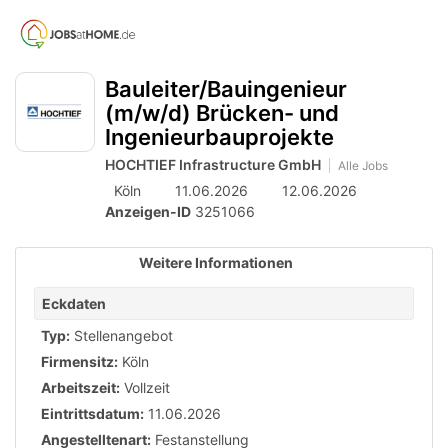
Accessibility
Anzeige
zur
Benut
Modus
aktivieren
Me
schalten
Suche
zur
Bauleiter/Bauingenieur
öff
von
Navigation
(m/w/d) Brücken- und
zum
mobilem
Ingenieurbauprojekte
Inhalt
Endgerät
HOCHTIEF Infrastructure GmbH
Alle Jobs
aus
Köln
11.06.2026
12.06.2026
Anzeigen-ID
3251066
Weitere Informationen
Eckdaten
Typ:
Stellenangebot
Firmensitz:
Köln
Arbeitszeit:
Vollzeit
Eintrittsdatum:
11.06.2026
Angestelltenart:
Festanstellung