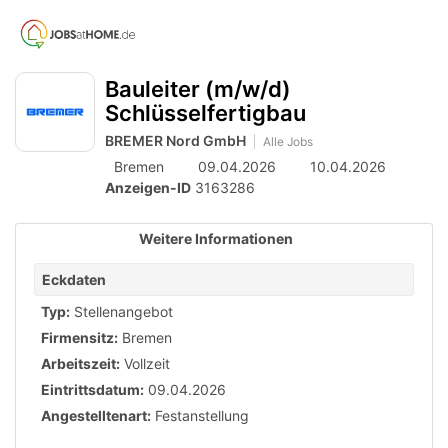
Accessibility
Anzeige
zur
Benut
Modus
aktivieren
Me
schalten
Suche
zur
Bauleiter (m/w/d)
öff
von
Navigation
Schlüsselfertigbau
zum
mobilem
BREMER Nord GmbH
Inhalt
Alle Jobs
Endgerät
Bremen
09.04.2026
10.04.2026
aus
Anzeigen-ID
3163286
Weitere Informationen
Eckdaten
Typ:
Stellenangebot
Firmensitz:
Bremen
Arbeitszeit:
Vollzeit
Eintrittsdatum:
09.04.2026
Angestelltenart:
Festanstellung