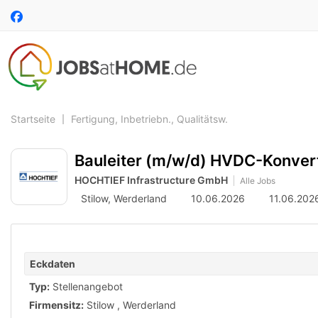
Accessibility
Auf
Modus
Facebook
aktivieren
folgen
zur
Navigation
zum
Inhalt
Startseite
Fertigung, Inbetriebn., Qualitätsw.
Bauleiter (m/w/d) HVDC-Konverte
HOCHTIEF Infrastructure GmbH
Alle Jobs
Stilow,
Werderland
10.06.2026
11.06.202
Eckdaten
Typ:
Stellenangebot
Firmensitz:
Stilow
,
Werderland