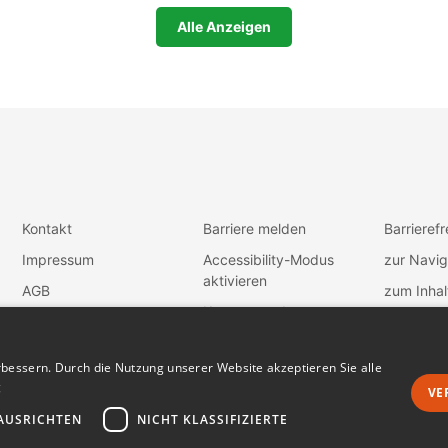
Alle Anzeigen
Kontakt
Barriere melden
Barrierefr
Impressum
Accessibility-Modus
zur Navig
aktivieren
AGB
zum Inhal
Kontrastmodus
Datenschutz
aktivieren
Vertrag widerrufen
bessern. Durch die Nutzung unserer Website akzeptieren Sie alle
g
Dunkles Design
VE
AUSRICHTEN
NICHT KLASSIFIZIERTE