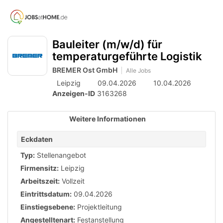
Accessibility
Anzeige
zur
Benut
Modus
aktivieren
Me
schalten
Suche
zur
Bauleiter (m/w/d) für
öff
von
Navigation
temperaturgeführte Logistik
zum
mobilem
BREMER Ost GmbH
Inhalt
Alle Jobs
Endgerät
Leipzig
09.04.2026
10.04.2026
aus
Anzeigen-ID
3163268
Weitere Informationen
Eckdaten
Typ:
Stellenangebot
Firmensitz:
Leipzig
Arbeitszeit:
Vollzeit
Eintrittsdatum:
09.04.2026
Einstiegsebene:
Projektleitung
Angestelltenart:
Festanstellung