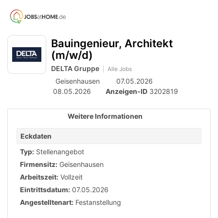
Accessibility
Anzeige
zur
Benut
Modus
aktivieren
Me
schalten
Suche
zur
Bauingenieur, Architekt
öff
von
Navigation
(m/w/d)
zum
mobilem
DELTA Gruppe
Inhalt
Alle Jobs
Endgerät
Geisenhausen
07.05.2026
aus
08.05.2026
Anzeigen-ID
3202819
Weitere Informationen
Eckdaten
Typ:
Stellenangebot
Firmensitz:
Geisenhausen
Arbeitszeit:
Vollzeit
Eintrittsdatum:
07.05.2026
Angestelltenart:
Festanstellung