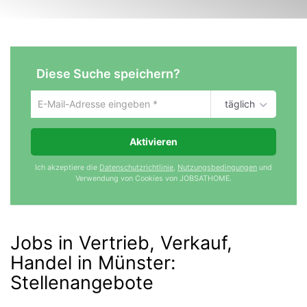
Diese Suche speichern?
täglich
Um
die
aktuelle
Aktivieren
Suche
zu
Ich akzeptiere die
Datenschutzrichtlinie
,
Nutzungsbedingungen
und
speichern
Verwendung von Cookies von JOBSATHOME.
gib
deine
Emailadresse
ein
Jobs in Vertrieb, Verkauf,
Handel in Münster
:
Stellenangebote