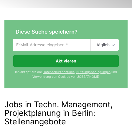
Diese Suche speichern?
täglich
Um
die
aktuelle
Aktivieren
Suche
zu
Ich akzeptiere die
Datenschutzrichtlinie
,
Nutzungsbedingungen
und
speichern
Verwendung von Cookies von JOBSATHOME.
gib
deine
Emailadresse
ein
Jobs in Techn. Management,
Projektplanung in Berlin
:
Stellenangebote