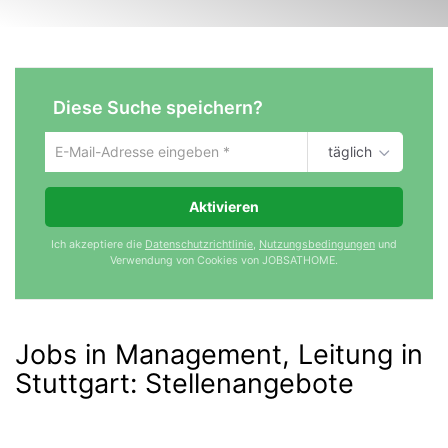
Diese Suche speichern?
täglich
Um
die
aktuelle
Aktivieren
Suche
zu
Ich akzeptiere die
Datenschutzrichtlinie
,
Nutzungsbedingungen
und
speichern
Verwendung von Cookies von JOBSATHOME.
gib
deine
Emailadresse
ein
Jobs in Management, Leitung in
Stuttgart
:
Stellenangebote