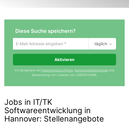
Diese Suche speichern?
täglich
Um
die
aktuelle
Aktivieren
Suche
zu
Ich akzeptiere die
Datenschutzrichtlinie
,
Nutzungsbedingungen
und
speichern
Verwendung von Cookies von JOBSATHOME.
gib
deine
Emailadresse
ein
Jobs in IT/TK
Softwareentwicklung in
Hannover
:
Stellenangebote