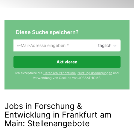
Diese Suche speichern?
täglich
Um
die
aktuelle
Aktivieren
Suche
zu
Ich akzeptiere die
Datenschutzrichtlinie
,
Nutzungsbedingungen
und
speichern
Verwendung von Cookies von JOBSATHOME.
gib
deine
Emailadresse
ein
Jobs in Forschung &
Entwicklung in Frankfurt am
Main
:
Stellenangebote