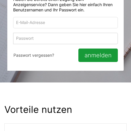
Anzeigenservice? Dann geben Sie hier einfach Ihren
Benutzernamen und Ihr Passwort ein.
E-
Mail-
Adresse
Passwort
Passwort 
zum
zum
Anmelden
Anmelden
anmelden
Passwort vergessen?
Vorteile nutzen