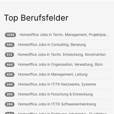
Top Berufsfelder
Homeoffice Jobs in
Techn. Management, Projektplanung
1039
Homeoffice Jobs in
Consulting, Beratung
565
Homeoffice Jobs in
Techn. Entwicklung, Konstruktion
513
Homeoffice Jobs in
Organisation, Verwaltung, Büro
444
Homeoffice Jobs in
Management, Leitung
436
Homeoffice Jobs in
IT/TK Netzwerke, Systeme
344
Homeoffice Jobs in
Forschung & Entwicklung
305
Homeoffice Jobs in
IT/TK Softwareentwicklung
268
Homeoffice Jobs in
Fertigung, Inbetriebn., Qualitätsw.