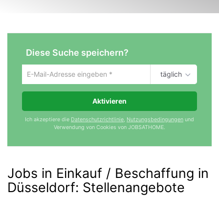
Diese Suche speichern?
täglich
Um
die
aktuelle
Aktivieren
Suche
zu
Ich akzeptiere die
Datenschutzrichtlinie
,
Nutzungsbedingungen
und
speichern
Verwendung von Cookies von JOBSATHOME.
gib
deine
Emailadresse
ein
Jobs in Einkauf / Beschaffung in
Düsseldorf
:
Stellenangebote