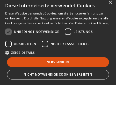
×
Diese Internetseite verwendet Cookies
Diese Website verwendet Cookies, um die Benutzererfahrung zu
verbessern. Durch die Nutzung unserer Website akzeptieren Sie alle
Cookies gemäß unserer Cookie-Richtlinie.
Zur Datenschutzerklärung
UNBEDINGT NOTWENDIGE
LEISTUNGS
AUSRICHTEN
NICHT KLASSIFIZIERTE
ZEIGE DETAILS
VERSTANDEN
NICHT NOTWENDIGE COOKIES VERBIETEN
Unbedingt notwendige
Leistungs
Ausrichten
Nicht klassifizierte
Bewerbersuche leicht gemacht
Streng notwendige Cookies ermöglichen die Kernfunktionen der Website