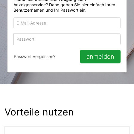
Anzeigenservice? Dann geben Sie hier einfach Ihren
Benutzernamen und Ihr Passwort ein.
E-
Mail-
Adresse
Passwort
Passwort 
zum
zum
Anmelden
Anmelden
anmelden
Passwort vergessen?
Vorteile nutzen