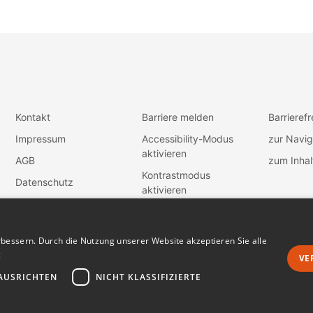
Kontakt
Barriere melden
Barrierefr
Impressum
Accessibility-Modus
zur Navig
aktivieren
AGB
zum Inhal
Kontrastmodus
Datenschutz
aktivieren
Vertrag widerrufen
Dunkles Design
bessern. Durch die Nutzung unserer Website akzeptieren Sie alle
g
VE
AUSRICHTEN
NICHT KLASSIFIZIERTE