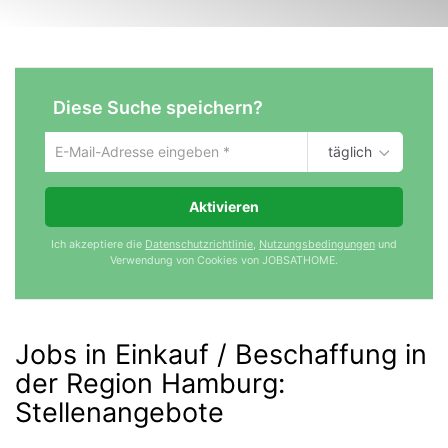
Diese Suche speichern?
täglich
Um
die
aktuelle
Aktivieren
Suche
zu
Ich akzeptiere die
Datenschutzrichtlinie
,
Nutzungsbedingungen
und
speichern
Verwendung von Cookies von JOBSATHOME.
gib
deine
Emailadresse
ein
Jobs in Einkauf / Beschaffung in
der Region Hamburg
:
Stellenangebote