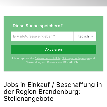
Diese Suche speichern?
täglich
Um
die
aktuelle
Aktivieren
Suche
zu
Ich akzeptiere die
Datenschutzrichtlinie
,
Nutzungsbedingungen
und
speichern
Verwendung von Cookies von JOBSATHOME.
gib
deine
Emailadresse
ein
Jobs in Einkauf / Beschaffung in
der Region Brandenburg
:
Stellenangebote