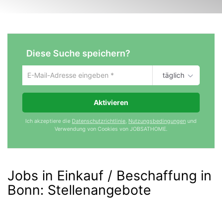
Diese Suche speichern?
täglich
Um
die
aktuelle
Aktivieren
Suche
zu
Ich akzeptiere die
Datenschutzrichtlinie
,
Nutzungsbedingungen
und
speichern
Verwendung von Cookies von JOBSATHOME.
gib
deine
Emailadresse
ein
Jobs in Einkauf / Beschaffung in
Bonn
:
Stellenangebote