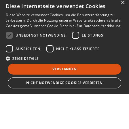
×
Diese Internetseite verwendet Cookies
Diese Website verwendet Cookies, um die Benutzererfahrung zu
verbessern. Durch die Nutzung unserer Website akzeptieren Sie alle
Cookies gemäß unserer Cookie-Richtlinie.
Zur Datenschutzerklärung
UNBEDINGT NOTWENDIGE
LEISTUNGS
AUSRICHTEN
NICHT KLASSIFIZIERTE
ZEIGE DETAILS
VERSTANDEN
NICHT NOTWENDIGE COOKIES VERBIETEN
Unbedingt notwendige
Leistungs
Ausrichten
Nicht klassifizierte
Bewerbersuche leicht gemacht
Streng notwendige Cookies ermöglichen die Kernfunktionen der Website