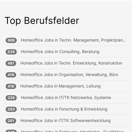
Top Berufsfelder
Homeoffice Jobs in
Techn. Management, Projektplanung
989
Homeoffice Jobs in
Consulting, Beratung
539
Homeoffice Jobs in
Techn. Entwicklung, Konstruktion
481
Homeoffice Jobs in
Organisation, Verwaltung, Büro
419
Homeoffice Jobs in
Management, Leitung
418
Homeoffice Jobs in
IT/TK Netzwerke, Systeme
339
Homeoffice Jobs in
Forschung & Entwicklung
293
Homeoffice Jobs in
IT/TK Softwareentwicklung
261
Homeoffice Jobs in
Fertigung, Inbetriebn., Qualitätsw.