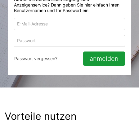
Anzeigenservice? Dann geben Sie hier einfach Ihren
Benutzernamen und Ihr Passwort ein.
E-
Mail-
Adresse
Passwort
Passwort 
zum
zum
Anmelden
Anmelden
anmelden
Passwort vergessen?
Vorteile nutzen