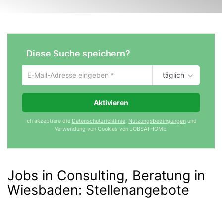
Diese Suche speichern?
täglich
Um
die
aktuelle
Aktivieren
Suche
zu
Ich akzeptiere die
Datenschutzrichtlinie
,
Nutzungsbedingungen
und
speichern
Verwendung von Cookies von JOBSATHOME.
gib
deine
Emailadresse
ein
Jobs in Consulting, Beratung in
Wiesbaden
:
Stellenangebote