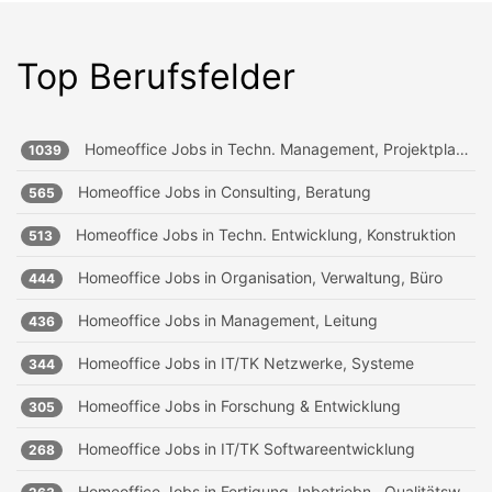
Top Berufsfelder
Homeoffice Jobs in
Techn. Management, Projektplanung
1039
Homeoffice Jobs in
Consulting, Beratung
565
Homeoffice Jobs in
Techn. Entwicklung, Konstruktion
513
Homeoffice Jobs in
Organisation, Verwaltung, Büro
444
Homeoffice Jobs in
Management, Leitung
436
Homeoffice Jobs in
IT/TK Netzwerke, Systeme
344
Homeoffice Jobs in
Forschung & Entwicklung
305
Homeoffice Jobs in
IT/TK Softwareentwicklung
268
Homeoffice Jobs in
Fertigung, Inbetriebn., Qualitätsw.