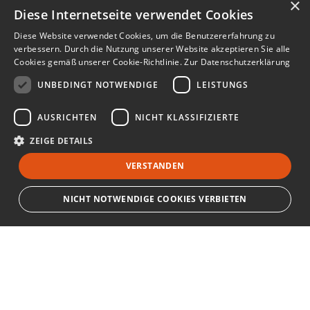
×
Diese Internetseite verwendet Cookies
Diese Website verwendet Cookies, um die Benutzererfahrung zu
verbessern. Durch die Nutzung unserer Website akzeptieren Sie alle
Cookies gemäß unserer Cookie-Richtlinie.
Zur Datenschutzerklärung
UNBEDINGT NOTWENDIGE
LEISTUNGS
AUSRICHTEN
NICHT KLASSIFIZIERTE
ZEIGE DETAILS
VERSTANDEN
NICHT NOTWENDIGE COOKIES VERBIETEN
Unbedingt notwendige
Leistungs
Ausrichten
Nicht klassifizierte
Bewerbersuche leicht gemacht
Streng notwendige Cookies ermöglichen die Kernfunktionen der Website