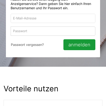
Anzeigenservice? Dann geben Sie hier einfach Ihren
Benutzernamen und Ihr Passwort ein.
E-
Mail-
Adresse
Passwort
Passwort 
zum
zum
Anmelden
Anmelden
anmelden
Passwort vergessen?
Vorteile nutzen