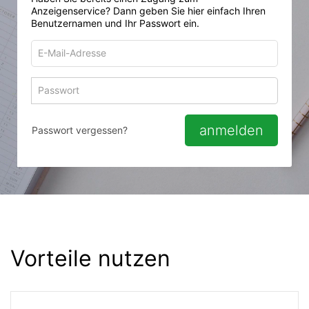
Anzeigenservice? Dann geben Sie hier einfach Ihren
Benutzernamen und Ihr Passwort ein.
E-
Mail-
Adresse
Passwort
Passwort 
zum
zum
Anmelden
Anmelden
anmelden
Passwort vergessen?
Vorteile nutzen