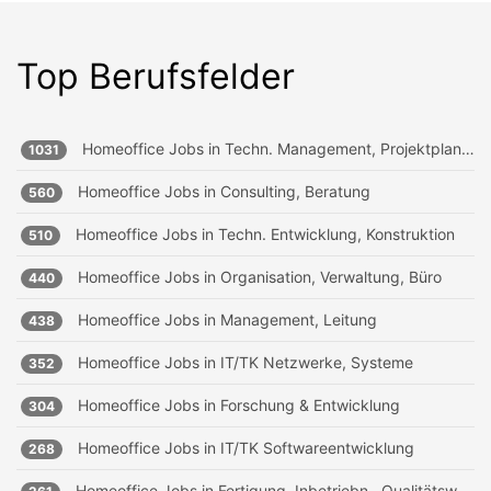
Top Berufsfelder
Homeoffice Jobs in
Techn. Management, Projektplanung
1031
Homeoffice Jobs in
Consulting, Beratung
560
Homeoffice Jobs in
Techn. Entwicklung, Konstruktion
510
Homeoffice Jobs in
Organisation, Verwaltung, Büro
440
Homeoffice Jobs in
Management, Leitung
438
Homeoffice Jobs in
IT/TK Netzwerke, Systeme
352
Homeoffice Jobs in
Forschung & Entwicklung
304
Homeoffice Jobs in
IT/TK Softwareentwicklung
268
Homeoffice Jobs in
Fertigung, Inbetriebn., Qualitätsw.