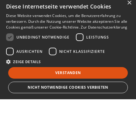
×
Diese Internetseite verwendet Cookies
Diese Website verwendet Cookies, um die Benutzererfahrung zu
verbessern. Durch die Nutzung unserer Website akzeptieren Sie alle
Cookies gemäß unserer Cookie-Richtlinie.
Zur Datenschutzerklärung
UNBEDINGT NOTWENDIGE
LEISTUNGS
AUSRICHTEN
NICHT KLASSIFIZIERTE
ZEIGE DETAILS
VERSTANDEN
NICHT NOTWENDIGE COOKIES VERBIETEN
Unbedingt notwendige
Leistungs
Ausrichten
Nicht klassifizierte
Bewerbersuche leicht gemacht
Streng notwendige Cookies ermöglichen die Kernfunktionen der Website