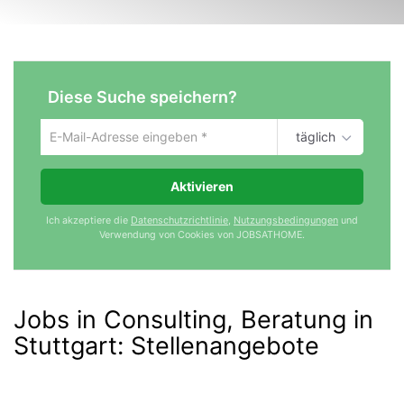
Diese Suche speichern?
täglich
Um
die
aktuelle
Aktivieren
Suche
zu
Ich akzeptiere die
Datenschutzrichtlinie
,
Nutzungsbedingungen
und
speichern
Verwendung von Cookies von JOBSATHOME.
gib
deine
Emailadresse
ein
Jobs in Consulting, Beratung in
Stuttgart
:
Stellenangebote