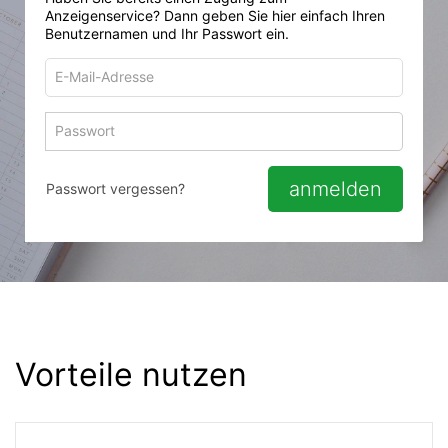
Anzeigenservice? Dann geben Sie hier einfach Ihren
Benutzernamen und Ihr Passwort ein.
E-
Mail-
Adresse
Passwort
Passwort 
zum
zum
Anmelden
Anmelden
anmelden
Passwort vergessen?
Vorteile nutzen