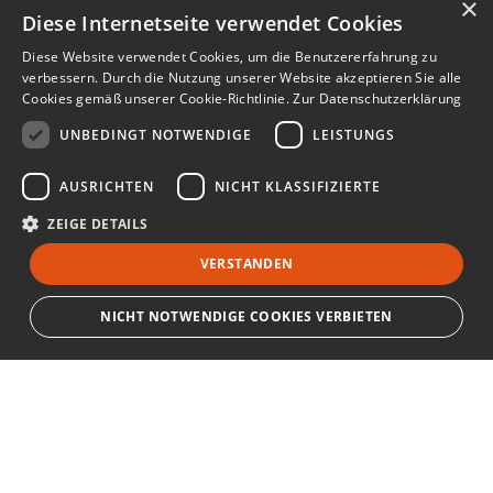
×
Diese Internetseite verwendet Cookies
Diese Website verwendet Cookies, um die Benutzererfahrung zu
verbessern. Durch die Nutzung unserer Website akzeptieren Sie alle
Cookies gemäß unserer Cookie-Richtlinie.
Zur Datenschutzerklärung
UNBEDINGT NOTWENDIGE
LEISTUNGS
AUSRICHTEN
NICHT KLASSIFIZIERTE
ZEIGE DETAILS
VERSTANDEN
NICHT NOTWENDIGE COOKIES VERBIETEN
Unbedingt notwendige
Leistungs
Ausrichten
Nicht klassifizierte
Bewerbersuche leicht gemacht
Streng notwendige Cookies ermöglichen die Kernfunktionen der Website