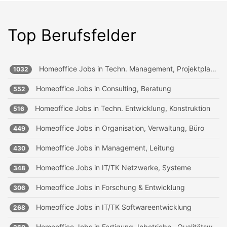
Top Berufsfelder
Homeoffice Jobs in
Techn. Management, Projektplanung
1032
Homeoffice Jobs in
Consulting, Beratung
552
Homeoffice Jobs in
Techn. Entwicklung, Konstruktion
516
Homeoffice Jobs in
Organisation, Verwaltung, Büro
449
Homeoffice Jobs in
Management, Leitung
430
Homeoffice Jobs in
IT/TK Netzwerke, Systeme
348
Homeoffice Jobs in
Forschung & Entwicklung
306
Homeoffice Jobs in
IT/TK Softwareentwicklung
268
Homeoffice Jobs in
Fertigung, Inbetriebn., Qualitätsw.