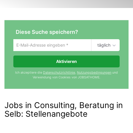
Diese Suche speichern?
täglich
Um
die
aktuelle
Aktivieren
Suche
zu
Ich akzeptiere die
Datenschutzrichtlinie
,
Nutzungsbedingungen
und
speichern
Verwendung von Cookies von JOBSATHOME.
gib
deine
Emailadresse
ein
Jobs in Consulting, Beratung in
Selb
:
Stellenangebote