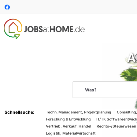
Accessibility
Auf
Modus
Facebook
aktivieren
folgen
zur
Navigation
zum
Inhalt
A
Suchbegriff
Suche
per
Techn. Management, Projektplanung
Consulting
Spracheingabe
Forschung & Entwicklung
IT/TK Softwareentwic
Vertrieb, Verkauf, Handel
Rechts-/Steuerwesen
Logistik, Materialwirtschaft