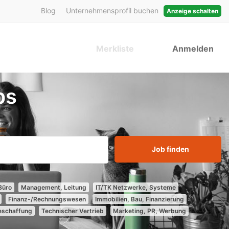
Blog
Unternehmensprofil buchen
Anzeige schalten
Merkliste
Anmelden
bs
Job finden
Büro
Management, Leitung
IT/TK Netzwerke, Systeme
Finanz-/Rechnungswesen
Immobilien, Bau, Finanzierung
Beschaffung
Technischer Vertrieb
Marketing, PR, Werbung