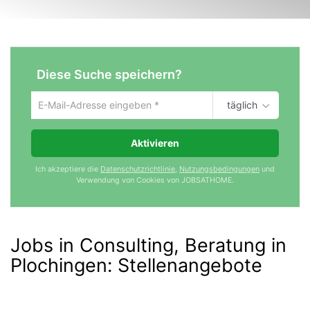
Diese Suche speichern?
täglich
Um
die
aktuelle
Aktivieren
Suche
zu
Ich akzeptiere die
Datenschutzrichtlinie
,
Nutzungsbedingungen
und
speichern
Verwendung von Cookies von JOBSATHOME.
gib
deine
Emailadresse
ein
Jobs in Consulting, Beratung in
Plochingen
:
Stellenangebote