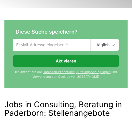
Diese Suche speichern?
täglich
Um
die
aktuelle
Aktivieren
Suche
zu
Ich akzeptiere die
Datenschutzrichtlinie
,
Nutzungsbedingungen
und
speichern
Verwendung von Cookies von JOBSATHOME.
gib
deine
Emailadresse
ein
Jobs in Consulting, Beratung in
Paderborn
:
Stellenangebote