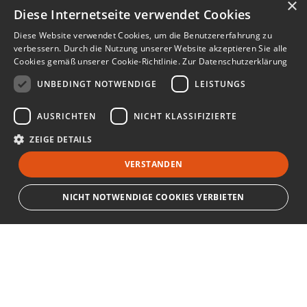
×
Diese Internetseite verwendet Cookies
Diese Website verwendet Cookies, um die Benutzererfahrung zu
verbessern. Durch die Nutzung unserer Website akzeptieren Sie alle
Cookies gemäß unserer Cookie-Richtlinie.
Zur Datenschutzerklärung
UNBEDINGT NOTWENDIGE
LEISTUNGS
AUSRICHTEN
NICHT KLASSIFIZIERTE
ZEIGE DETAILS
VERSTANDEN
NICHT NOTWENDIGE COOKIES VERBIETEN
Unbedingt notwendige
Leistungs
Ausrichten
Nicht klassifizierte
Bewerbersuche leicht gemacht
Streng notwendige Cookies ermöglichen die Kernfunktionen der Website