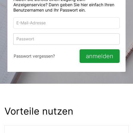
Anzeigenservice? Dann geben Sie hier einfach Ihren
Benutzernamen und Ihr Passwort ein.
E-
Mail-
Adresse
Passwort
Passwort 
zum
zum
Anmelden
Anmelden
anmelden
Passwort vergessen?
Vorteile nutzen