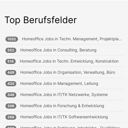
Top Berufsfelder
Homeoffice Jobs in
Techn. Management, Projektplanung
1032
Homeoffice Jobs in
Consulting, Beratung
552
Homeoffice Jobs in
Techn. Entwicklung, Konstruktion
516
Homeoffice Jobs in
Organisation, Verwaltung, Büro
449
Homeoffice Jobs in
Management, Leitung
430
Homeoffice Jobs in
IT/TK Netzwerke, Systeme
348
Homeoffice Jobs in
Forschung & Entwicklung
306
Homeoffice Jobs in
IT/TK Softwareentwicklung
268
Homeoffice Jobs in
Fertigung, Inbetriebn., Qualitätsw.