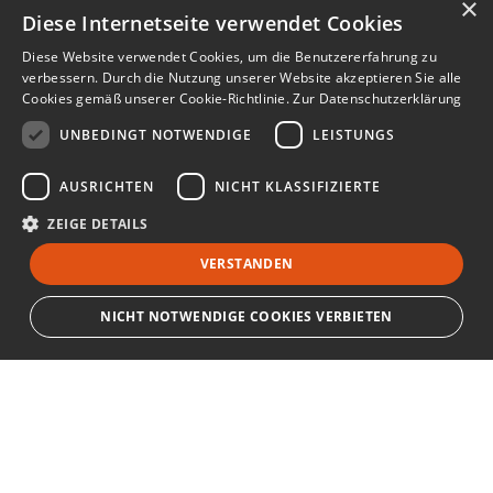
×
Diese Internetseite verwendet Cookies
Diese Website verwendet Cookies, um die Benutzererfahrung zu
verbessern. Durch die Nutzung unserer Website akzeptieren Sie alle
Cookies gemäß unserer Cookie-Richtlinie.
Zur Datenschutzerklärung
UNBEDINGT NOTWENDIGE
LEISTUNGS
AUSRICHTEN
NICHT KLASSIFIZIERTE
ZEIGE DETAILS
VERSTANDEN
NICHT NOTWENDIGE COOKIES VERBIETEN
Unbedingt notwendige
Leistungs
Ausrichten
Nicht klassifizierte
Bewerbersuche leicht gemacht
Streng notwendige Cookies ermöglichen die Kernfunktionen der Website