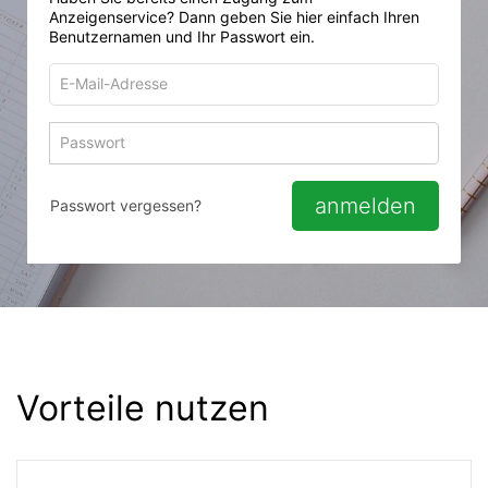
Anzeigenservice? Dann geben Sie hier einfach Ihren
Benutzernamen und Ihr Passwort ein.
E-
Mail-
Adresse
Passwort
Passwort 
zum
zum
Anmelden
Anmelden
anmelden
Passwort vergessen?
Vorteile nutzen