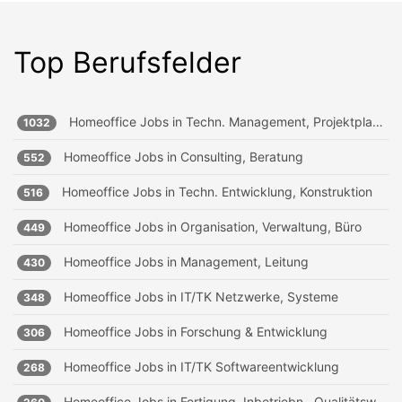
Top Berufsfelder
Homeoffice Jobs in
Techn. Management, Projektplanung
1032
Homeoffice Jobs in
Consulting, Beratung
552
Homeoffice Jobs in
Techn. Entwicklung, Konstruktion
516
Homeoffice Jobs in
Organisation, Verwaltung, Büro
449
Homeoffice Jobs in
Management, Leitung
430
Homeoffice Jobs in
IT/TK Netzwerke, Systeme
348
Homeoffice Jobs in
Forschung & Entwicklung
306
Homeoffice Jobs in
IT/TK Softwareentwicklung
268
Homeoffice Jobs in
Fertigung, Inbetriebn., Qualitätsw.