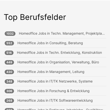
Top Berufsfelder
Homeoffice Jobs in
Techn. Management, Projektplanung
1032
Homeoffice Jobs in
Consulting, Beratung
552
Homeoffice Jobs in
Techn. Entwicklung, Konstruktion
516
Homeoffice Jobs in
Organisation, Verwaltung, Büro
449
Homeoffice Jobs in
Management, Leitung
430
Homeoffice Jobs in
IT/TK Netzwerke, Systeme
348
Homeoffice Jobs in
Forschung & Entwicklung
306
Homeoffice Jobs in
IT/TK Softwareentwicklung
268
Homeoffice Jobs in
Fertigung, Inbetriebn., Qualitätsw.