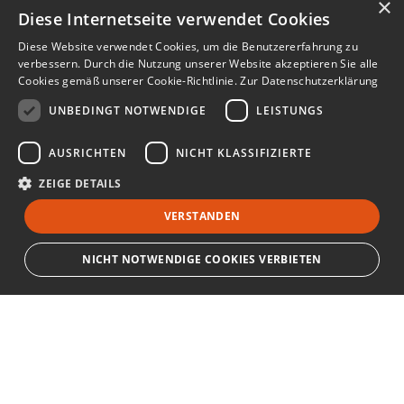
×
Diese Internetseite verwendet Cookies
Diese Website verwendet Cookies, um die Benutzererfahrung zu
verbessern. Durch die Nutzung unserer Website akzeptieren Sie alle
Cookies gemäß unserer Cookie-Richtlinie.
Zur Datenschutzerklärung
UNBEDINGT NOTWENDIGE
LEISTUNGS
AUSRICHTEN
NICHT KLASSIFIZIERTE
ZEIGE DETAILS
VERSTANDEN
NICHT NOTWENDIGE COOKIES VERBIETEN
Unbedingt notwendige
Leistungs
Ausrichten
Nicht klassifizierte
Bewerbersuche leicht gemacht
Streng notwendige Cookies ermöglichen die Kernfunktionen der Website