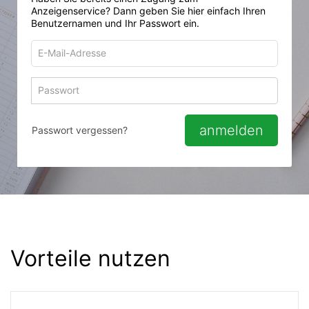
Anzeigenservice? Dann geben Sie hier einfach Ihren
Benutzernamen und Ihr Passwort ein.
E-
Mail-
Adresse
Passwort
Passwort 
zum
zum
Anmelden
Anmelden
anmelden
Passwort vergessen?
Vorteile nutzen