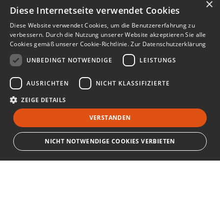
×
Diese Internetseite verwendet Cookies
Diese Website verwendet Cookies, um die Benutzererfahrung zu
verbessern. Durch die Nutzung unserer Website akzeptieren Sie alle
Cookies gemäß unserer Cookie-Richtlinie.
Zur Datenschutzerklärung
UNBEDINGT NOTWENDIGE
LEISTUNGS
AUSRICHTEN
NICHT KLASSIFIZIERTE
ZEIGE DETAILS
VERSTANDEN
NICHT NOTWENDIGE COOKIES VERBIETEN
Unbedingt notwendige
Leistungs
Ausrichten
Nicht klassifizierte
Bewerbersuche leicht gemacht
Streng notwendige Cookies ermöglichen die Kernfunktionen der Website