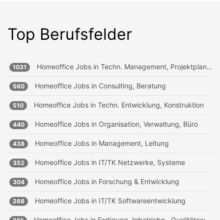
Top Berufsfelder
Homeoffice Jobs in
Techn. Management, Projektplanung
1031
Homeoffice Jobs in
Consulting, Beratung
560
Homeoffice Jobs in
Techn. Entwicklung, Konstruktion
510
Homeoffice Jobs in
Organisation, Verwaltung, Büro
440
Homeoffice Jobs in
Management, Leitung
438
Homeoffice Jobs in
IT/TK Netzwerke, Systeme
352
Homeoffice Jobs in
Forschung & Entwicklung
304
Homeoffice Jobs in
IT/TK Softwareentwicklung
268
Homeoffice Jobs in
Fertigung, Inbetriebn., Qualitätsw.