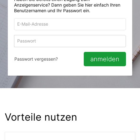
Anzeigenservice? Dann geben Sie hier einfach Ihren
Benutzernamen und Ihr Passwort ein.
E-
Mail-
Adresse
Passwort
Passwort 
zum
zum
Anmelden
Anmelden
anmelden
Passwort vergessen?
Vorteile nutzen