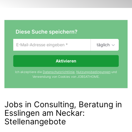
Diese Suche speichern?
täglich
Um
die
aktuelle
Aktivieren
Suche
zu
Ich akzeptiere die
Datenschutzrichtlinie
,
Nutzungsbedingungen
und
speichern
Verwendung von Cookies von JOBSATHOME.
gib
deine
Emailadresse
ein
Jobs in Consulting, Beratung in
Esslingen am Neckar
:
Stellenangebote