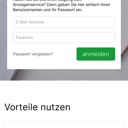
Anzeigenservice? Dann geben Sie hier einfach Ihren
Benutzernamen und Ihr Passwort ein.
E-
Mail-
Adresse
Passwort
Passwort 
zum
zum
Anmelden
Anmelden
anmelden
Passwort vergessen?
Vorteile nutzen