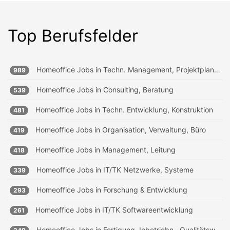
Top Berufsfelder
Homeoffice Jobs in
Techn. Management, Projektplanung
989
Homeoffice Jobs in
Consulting, Beratung
539
Homeoffice Jobs in
Techn. Entwicklung, Konstruktion
481
Homeoffice Jobs in
Organisation, Verwaltung, Büro
419
Homeoffice Jobs in
Management, Leitung
418
Homeoffice Jobs in
IT/TK Netzwerke, Systeme
339
Homeoffice Jobs in
Forschung & Entwicklung
293
Homeoffice Jobs in
IT/TK Softwareentwicklung
261
Homeoffice Jobs in
Fertigung, Inbetriebn., Qualitätsw.