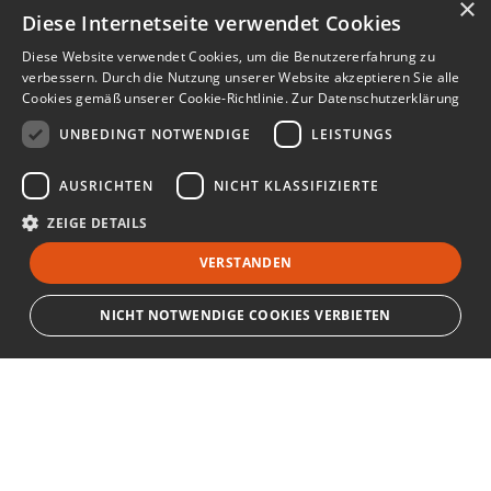
×
Diese Internetseite verwendet Cookies
Diese Website verwendet Cookies, um die Benutzererfahrung zu
verbessern. Durch die Nutzung unserer Website akzeptieren Sie alle
Cookies gemäß unserer Cookie-Richtlinie.
Zur Datenschutzerklärung
UNBEDINGT NOTWENDIGE
LEISTUNGS
AUSRICHTEN
NICHT KLASSIFIZIERTE
ZEIGE DETAILS
VERSTANDEN
NICHT NOTWENDIGE COOKIES VERBIETEN
Unbedingt notwendige
Leistungs
Ausrichten
Nicht klassifizierte
Bewerbersuche leicht gemacht
Streng notwendige Cookies ermöglichen die Kernfunktionen der Website