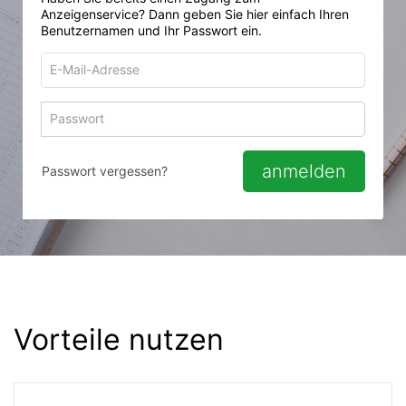
Anzeigenservice? Dann geben Sie hier einfach Ihren
Benutzernamen und Ihr Passwort ein.
E-
Mail-
Adresse
Passwort
Passwort 
zum
zum
Anmelden
Anmelden
anmelden
Passwort vergessen?
Vorteile nutzen