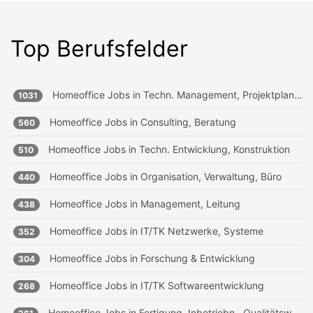
Top Berufsfelder
Homeoffice Jobs in
Techn. Management, Projektplanung
1031
Homeoffice Jobs in
Consulting, Beratung
560
Homeoffice Jobs in
Techn. Entwicklung, Konstruktion
510
Homeoffice Jobs in
Organisation, Verwaltung, Büro
440
Homeoffice Jobs in
Management, Leitung
438
Homeoffice Jobs in
IT/TK Netzwerke, Systeme
352
Homeoffice Jobs in
Forschung & Entwicklung
304
Homeoffice Jobs in
IT/TK Softwareentwicklung
268
Homeoffice Jobs in
Fertigung, Inbetriebn., Qualitätsw.