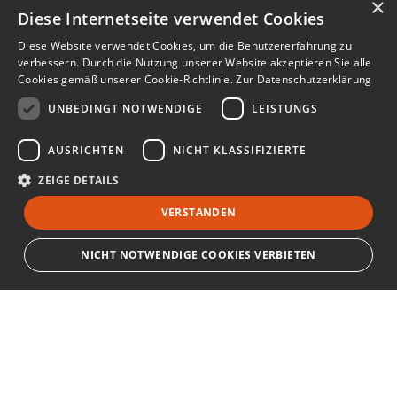
×
Diese Internetseite verwendet Cookies
Diese Website verwendet Cookies, um die Benutzererfahrung zu
verbessern. Durch die Nutzung unserer Website akzeptieren Sie alle
Cookies gemäß unserer Cookie-Richtlinie.
Zur Datenschutzerklärung
UNBEDINGT NOTWENDIGE
LEISTUNGS
AUSRICHTEN
NICHT KLASSIFIZIERTE
ZEIGE DETAILS
VERSTANDEN
NICHT NOTWENDIGE COOKIES VERBIETEN
Unbedingt notwendige
Leistungs
Ausrichten
Nicht klassifizierte
Bewerbersuche leicht gemacht
Streng notwendige Cookies ermöglichen die Kernfunktionen der Website