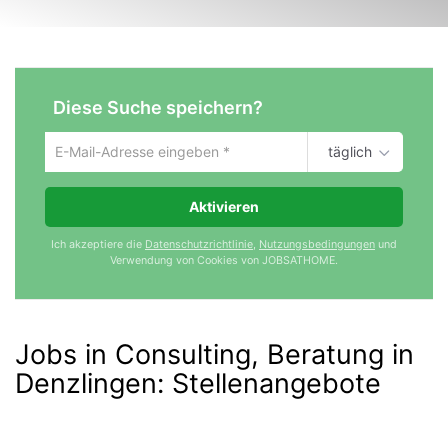
Diese Suche speichern?
täglich
Um
die
aktuelle
Aktivieren
Suche
zu
Ich akzeptiere die
Datenschutzrichtlinie
,
Nutzungsbedingungen
und
speichern
Verwendung von Cookies von JOBSATHOME.
gib
deine
Emailadresse
ein
Jobs in Consulting, Beratung in
Denzlingen
:
Stellenangebote