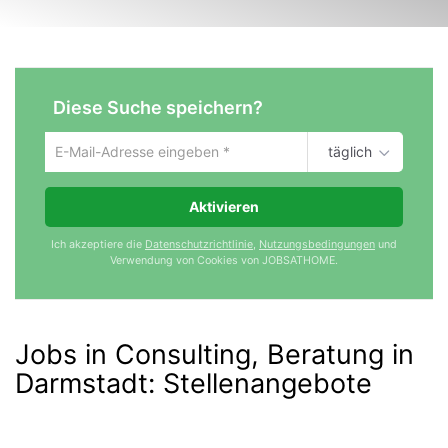
Diese Suche speichern?
täglich
Um
die
aktuelle
Aktivieren
Suche
zu
Ich akzeptiere die
Datenschutzrichtlinie
,
Nutzungsbedingungen
und
speichern
Verwendung von Cookies von JOBSATHOME.
gib
deine
Emailadresse
ein
Jobs in Consulting, Beratung in
Darmstadt
:
Stellenangebote