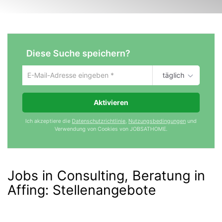
Diese Suche speichern?
täglich
Um
die
aktuelle
Aktivieren
Suche
zu
Ich akzeptiere die
Datenschutzrichtlinie
,
Nutzungsbedingungen
und
speichern
Verwendung von Cookies von JOBSATHOME.
gib
deine
Emailadresse
ein
Jobs in Consulting, Beratung in
Affing
:
Stellenangebote