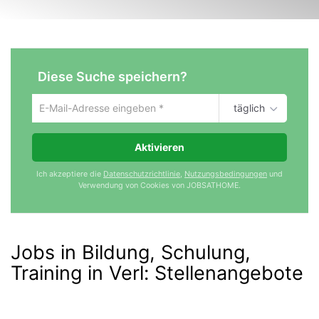
Diese Suche speichern?
täglich
Um
die
aktuelle
Aktivieren
Suche
zu
Ich akzeptiere die
Datenschutzrichtlinie
,
Nutzungsbedingungen
und
speichern
Verwendung von Cookies von JOBSATHOME.
gib
deine
Emailadresse
ein
Jobs in Bildung, Schulung,
Training in Verl
:
Stellenangebote