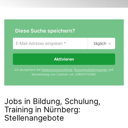
Diese Suche speichern?
täglich
Um
die
aktuelle
Aktivieren
Suche
zu
Ich akzeptiere die
Datenschutzrichtlinie
,
Nutzungsbedingungen
und
speichern
Verwendung von Cookies von JOBSATHOME.
gib
deine
Emailadresse
ein
Jobs in Bildung, Schulung,
Training in Nürnberg
:
Stellenangebote