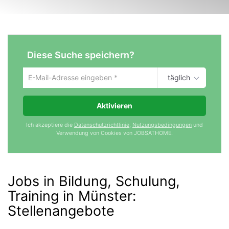
Diese Suche speichern?
täglich
Um
die
aktuelle
Aktivieren
Suche
zu
Ich akzeptiere die
Datenschutzrichtlinie
,
Nutzungsbedingungen
und
speichern
Verwendung von Cookies von JOBSATHOME.
gib
deine
Emailadresse
ein
Jobs in Bildung, Schulung,
Training in Münster
:
Stellenangebote