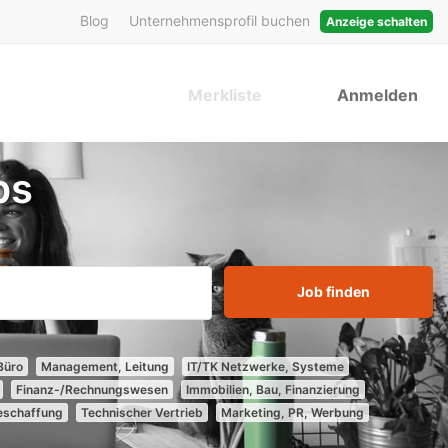
Blog
Unternehmensprofil buchen
Anzeige schalten
Merkliste
Anmelden
bs
Job finden
Büro
Management, Leitung
IT/TK Netzwerke, Systeme
Finanz-/Rechnungswesen
Immobilien, Bau, Finanzierung
Beschaffung
Technischer Vertrieb
Marketing, PR, Werbung