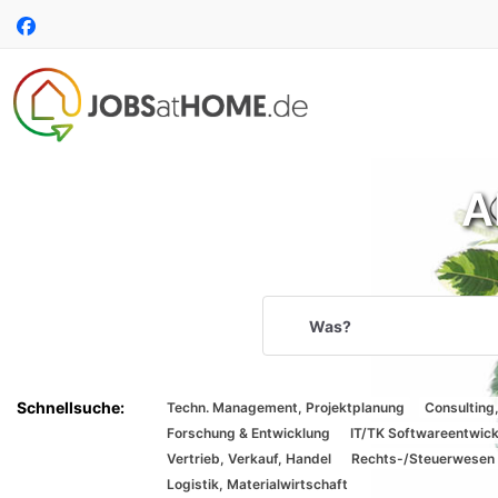
Accessibility
Auf
Modus
Facebook
aktivieren
folgen
zur
Navigation
zum
Inhalt
A
Suchbegriff
Suche
per
Techn. Management, Projektplanung
Consulting
Spracheingabe
Forschung & Entwicklung
IT/TK Softwareentwic
Vertrieb, Verkauf, Handel
Rechts-/Steuerwesen
Logistik, Materialwirtschaft