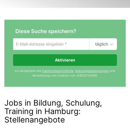
Diese Suche speichern?
täglich
Um
die
aktuelle
Aktivieren
Suche
zu
Ich akzeptiere die
Datenschutzrichtlinie
,
Nutzungsbedingungen
und
speichern
Verwendung von Cookies von JOBSATHOME.
gib
deine
Emailadresse
ein
Jobs in Bildung, Schulung,
Training in Hamburg
:
Stellenangebote